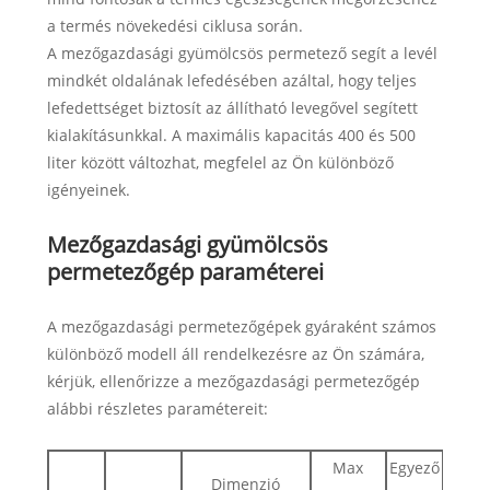
a termés növekedési ciklusa során.
A mezőgazdasági gyümölcsös permetező segít a levél
mindkét oldalának lefedésében azáltal, hogy teljes
lefedettséget biztosít az állítható levegővel segített
kialakításunkkal. A maximális kapacitás 400 és 500
liter között változhat, megfelel az Ön különböző
igényeinek.
Mezőgazdasági gyümölcsös
permetezőgép paraméterei
A mezőgazdasági permetezőgépek gyáraként számos
különböző modell áll rendelkezésre az Ön számára,
kérjük, ellenőrizze a mezőgazdasági permetezőgép
alábbi részletes paramétereit:
Max
Egyező
Vízsz
Dimenzió