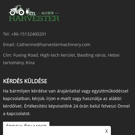
Tel:
+86-15132400201
Email:
Catherine@harvestermachinery.com
Cím:
Fuxing Road, High-tech kerület, Baoding város, Hebei
tartomány, Kína
KÉRDÉS KÜLDÉSE
Ha bármilyen kérdése van árajánlattal vagy együttműködéssel
kapcsolatban, kérjük, írjon e-mailt vagy használja az alábbi
kérdőívet. Értékesítési képviselőnk 24 órán belül felveszi Önnel
a kapcsolatot.
ÉRDEKLŐDJ MOST
X