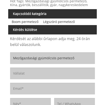
Hot Tags: Mezőgazdasági gyümölcsös permetező,
Kína, gyártók, beszállítók, gyár, nagykereskedelem
Kapcsolódó kategória
Boom permetező
Légszóró permetező
Kérdés küldése
Kérdését az alábbi űrlapon adja meg. 24 órán
belül válaszolunk.