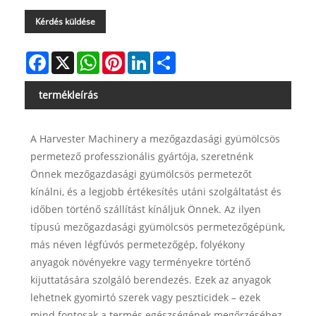
Kérdés küldése
Facebook
X
WhatsApp
Pinterest
LinkedIn
Share
termékleírás
A Harvester Machinery a mezőgazdasági gyümölcsös
permetező professzionális gyártója, szeretnénk
Önnek mezőgazdasági gyümölcsös permetezőt
kínálni, és a legjobb értékesítés utáni szolgáltatást és
időben történő szállítást kínáljuk Önnek. Az ilyen
típusú mezőgazdasági gyümölcsös permetezőgépünk,
más néven légfúvós permetezőgép, folyékony
anyagok növényekre vagy terményekre történő
kijuttatására szolgáló berendezés. Ezek az anyagok
lehetnek gyomirtó szerek vagy peszticidek – ezek
mind fontosak a termés egészségének megőrzéséhez