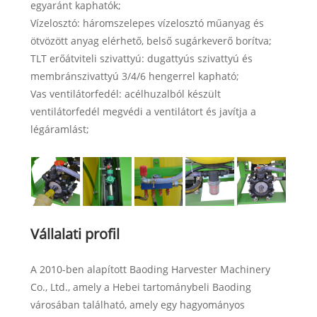
egyaránt kaphatók;
Vízelosztó: háromszelepes vízelosztó műanyag és
ötvözött anyag elérhető, belső sugárkeverő borítva;
TLT erőátviteli szivattyú: dugattyús szivattyú és
membránszivattyú 3/4/6 hengerrel kapható;
Vas ventilátorfedél: acélhuzalból készült
ventilátorfedél megvédi a ventilátort és javítja a
légáramlást;
Vállalati profil
A 2010-ben alapított Baoding Harvester Machinery
Co., Ltd., amely a Hebei tartománybeli Baoding
városában található, amely egy hagyományos