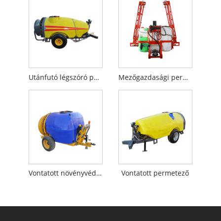
Utánfutó légszóró permetező
Mezőgazdasági permetezőgép
Vontatott növényvédőszer permetező gép
Vontatott permetező