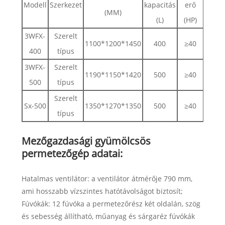
Modell
Szerkezet
kapacitás
erő
tarto
(MM)
(L)
(HP)
(M
3WFX-
Szerelt
1100*1200*1450
400
≥40
120
400
típus
3WFX-
Szerelt
1190*1150*1420
500
≥40
140
500
típus
Szerelt
Sx-500
1350*1270*1350
500
≥40
140
típus
Mezőgazdasági gyümölcsös
permetezőgép adatai:
Hatalmas ventilátor: a ventilátor átmérője 790 mm,
ami hosszabb vízszintes hatótávolságot biztosít;
Fúvókák: 12 fúvóka a permetezőrész két oldalán, szög
és sebesség állítható, műanyag és sárgaréz fúvókák