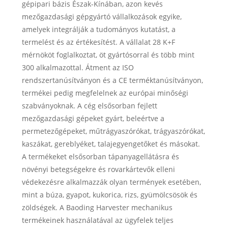
gépipari bázis Észak-Kínában, azon kevés
mezőgazdasági gépgyártó vállalkozások egyike,
amelyek integrálják a tudományos kutatást, a
termelést és az értékesítést. A vállalat 28 K+F
mérnököt foglalkoztat, öt gyártósorral és több mint
300 alkalmazottal. Átment az ISO
rendszertanúsítványon és a CE terméktanúsítványon,
termékei pedig megfelelnek az európai minőségi
szabványoknak. A cég elsősorban fejlett
mezőgazdasági gépeket gyárt, beleértve a
permetezőgépeket, műtrágyaszórókat, trágyaszórókat,
kaszákat, gereblyéket, talajegyengetőket és másokat.
A termékeket elsősorban tápanyagellátásra és
növényi betegségekre és rovarkártevők elleni
védekezésre alkalmazzák olyan termények esetében,
mint a búza, gyapot, kukorica, rizs, gyümölcsösök és
zöldségek. A Baoding Harvester mechanikus
termékeinek használatával az ügyfelek teljes