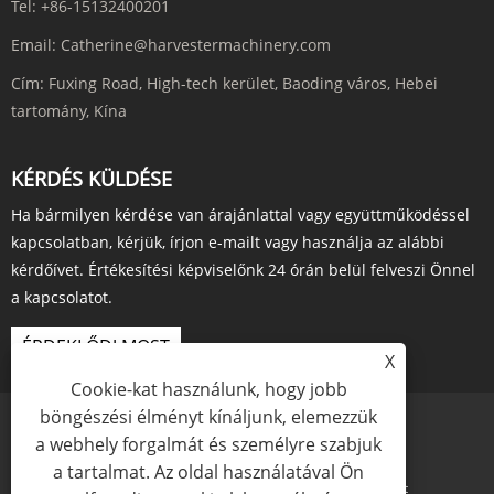
Tel:
+86-15132400201
Email:
Catherine@harvestermachinery.com
Cím:
Fuxing Road, High-tech kerület, Baoding város, Hebei
tartomány, Kína
KÉRDÉS KÜLDÉSE
Ha bármilyen kérdése van árajánlattal vagy együttműködéssel
kapcsolatban, kérjük, írjon e-mailt vagy használja az alábbi
kérdőívet. Értékesítési képviselőnk 24 órán belül felveszi Önnel
a kapcsolatot.
ÉRDEKLŐDJ MOST
X
Cookie-kat használunk, hogy jobb
böngészési élményt kínáljunk, elemezzük
a webhely forgalmát és személyre szabjuk
a tartalmat. Az oldal használatával Ön
Links
Sitemap
RSS
XML
Adatvédelmi szabályzat