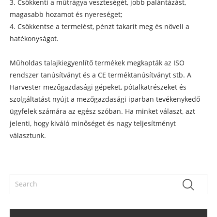
3. Csökkenti a műtrágya veszteségét, jobb palántázást,
magasabb hozamot és nyereséget;
4. Csökkentse a termelést, pénzt takarít meg és növeli a
hatékonyságot.
Műholdas talajkiegyenlítő termékek megkapták az ISO
rendszer tanúsítványt és a CE terméktanúsítványt stb. A
Harvester mezőgazdasági gépeket, pótalkatrészeket és
szolgáltatást nyújt a mezőgazdasági iparban tevékenykedő
ügyfelek számára az egész szóban. Ha minket választ, azt
jelenti, hogy kiváló minőséget és nagy teljesítményt
választunk.