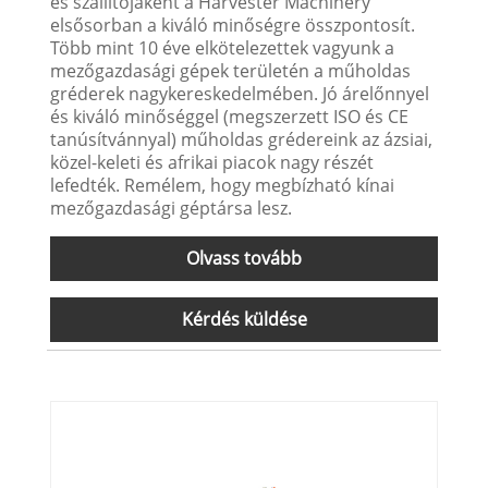
és szállítójaként a Harvester Machinery
elsősorban a kiváló minőségre összpontosít.
Több mint 10 éve elkötelezettek vagyunk a
mezőgazdasági gépek területén a műholdas
gréderek nagykereskedelmében. Jó árelőnnyel
és kiváló minőséggel (megszerzett ISO és CE
tanúsítvánnyal) műholdas grédereink az ázsiai,
közel-keleti és afrikai piacok nagy részét
lefedték. Remélem, hogy megbízható kínai
mezőgazdasági géptársa lesz.
Olvass tovább
Kérdés küldése