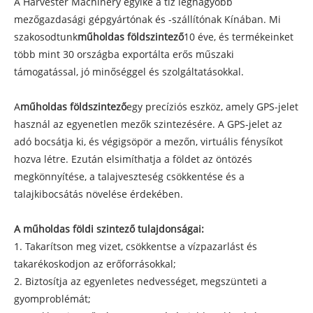
A Harvester Machinery egyike a tíz legnagyobb
mezőgazdasági gépgyártónak és -szállítónak Kínában. Mi
szakosodtunk
műholdas földszintező
10 éve, és termékeinket
több mint 30 országba exportálta erős műszaki
támogatással, jó minőséggel és szolgáltatásokkal.
A
műholdas földszintező
egy precíziós eszköz, amely GPS-jelet
használ az egyenetlen mezők szintezésére. A GPS-jelet az
adó bocsátja ki, és végigsöpör a mezőn, virtuális fénysíkot
hozva létre. Ezután elsimíthatja a földet az öntözés
megkönnyítése, a talajveszteség csökkentése és a
talajkibocsátás növelése érdekében.
A műholdas földi szintező tulajdonságai:
1. Takarítson meg vizet, csökkentse a vízpazarlást és
takarékoskodjon az erőforrásokkal;
2. Biztosítja az egyenletes nedvességet, megszünteti a
gyomproblémát;