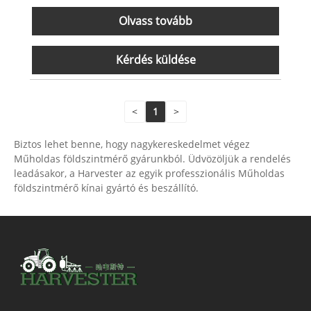
Olvass tovább
Kérdés küldése
<
1
>
Biztos lehet benne, hogy nagykereskedelmet végez
Műholdas földszintmérő gyárunkból. Üdvözöljük a rendelés
leadásakor, a Harvester az egyik professzionális Műholdas
földszintmérő kínai gyártó és beszállító.