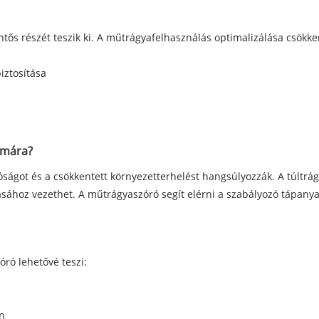
ős részét teszik ki. A műtrágyafelhasználás optimalizálása csökken
iztosítása
ámára?
ágot és a csökkentett környezetterhelést hangsúlyozzák. A túltrá
ához vezethet. A műtrágyaszóró segít elérni a szabályozó tápanya
óró lehetővé teszi:
n