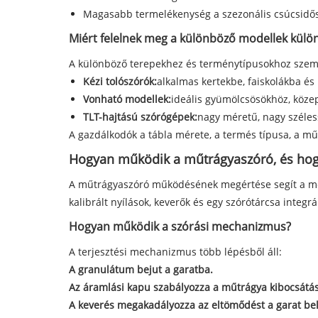
Magasabb termelékenység a szezonális csúcsidő
Miért felelnek meg a különböző modellek kül
A különböző terepekhez és terménytípusokhoz személ
Kézi tolószórók:
alkalmas kertekbe, faiskolákba és
Vonható modellek:
ideális gyümölcsösökhöz, köze
TLT-hajtású szórógépek:
nagy méretű, nagy széles
A gazdálkodók a tábla mérete, a termés típusa, a mű
Hogyan működik a műtrágyaszóró, és hogy
A műtrágyaszóró működésének megértése segít a megf
kalibrált nyílások, keverők és egy szórótárcsa integrá
Hogyan működik a szórási mechanizmus?
A terjesztési mechanizmus több lépésből áll:
A granulátum bejut a garatba.
Az áramlási kapu szabályozza a műtrágya kibocsátás
A keverés megakadályozza az eltömődést a garat be