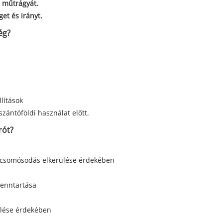
a műtrágyát.
et és irányt.
ég?
lítások
szántóföldi használat előtt.
rót?
 csomósodás elkerülése érdekében
fenntartása
ülése érdekében