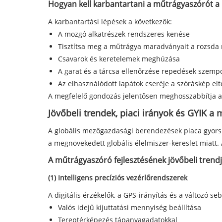
Hogyan kell karbantartani a műtrágyaszórót a
A karbantartási lépések a következők:
A mozgó alkatrészek rendszeres kenése
Tisztítsa meg a műtrágya maradványait a rozsd
Csavarok és keretelemek meghúzása
A garat és a tárcsa ellenőrzése repedések szemp
Az elhasználódott lapátok cseréje a szóráskép el
A megfelelő gondozás jelentősen meghosszabbítja a
Jövőbeli trendek, piaci irányok és GYIK a
A globális mezőgazdasági berendezések piaca gyors á
a megnövekedett globális élelmiszer-kereslet miatt.
A műtrágyaszóró fejlesztésének jövőbeli trendj
(1) Intelligens precíziós vezérlőrendszerek
A digitális érzékelők, a GPS-irányítás és a változó s
Valós idejű kijuttatási mennyiség beállítása
Tereptérképezés tápanyagadatokkal