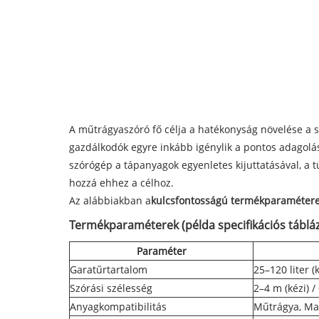
A műtrágyaszóró fő célja a hatékonyság növelése a s
gazdálkodók egyre inkább igénylik a pontos adagolá
szórógép a tápanyagok egyenletes kijuttatásával, a 
hozzá ehhez a célhoz.
Az alábbiakban a
kulcsfontosságú termékparaméter
Termékparaméterek (példa specifikációs tábláz
Paraméter
Garatűrtartalom
25–120 liter (
Szórási szélesség
2–4 m (kézi) 
Anyagkompatibilitás
Műtrágya, Mag