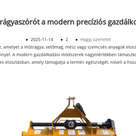
trágyaszórót a modern precíziós gazdálk
●
2025-11-14
●
2
●
Hagyj üzenetet
z, amelyet a műtrágya, vetőmag, mész vagy szemcsés anyagok elosz
tménnyel. A modern gazdálkodási módszerek nagymértékben támaszko
es elosztásban, amely támogatja a termés egészségét, növeli a hoz