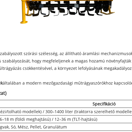
zabályozott szórási szélesség, az állítható áramlási mechanizmusok
s szabályozását, hogy megfeleljenek a magas hozamú növényfajták 
túltrágyázás csökkentésével, a környezet lefolyásának megakadályoz
ek
általában a modern mezőgazdasági műtrágyaszórókhoz kapcsoló
at)
Specifikáció
kézi/tolható modellek) / 300–1400 liter (traktorra szerelhető modelle
/ 6–18 m (földi meghajtású) / 12–36 m (TLT-hajtású)
vak, Só, Mész, Pellet, Granulátum