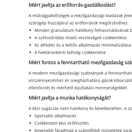
Miért javítja az erőforrás-gazdálkodást?
A műtrágyaköltségek a mezőgazdasági kiadások jelent
szórógép hozzájárul az erőforrások megőrzéséhez:
Minden granulátum hatékony felhasználásának b
A szélsodródás miatti veszteségek csökkentése
Az átfedés és a kettős alkalmazás minimalizálása
A hektáronkénti költség csökkentése
Miért fontos a fenntartható mezőgazdaság sz
A modern mezőgazdasági szabványok a fenntarthatós
vízszennyezéshez és üvegházhatású gázok kibocsátás
ellenőrzött és mérhető kijuttatási mennyiségekkel.
Miért javítja a munka hatékonyságát?
A kézi sugárzás nem hatékony és következetlen. A sz
Gyorsabb alkalmazás
Csökkentett kézi erőfeszítés
Kevesebb fáradtság a szántóföldi műveletek sorá