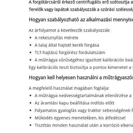
A forgótárcsáról érkező centrifugális erő szétosztja 
Terelők vagy lapátok szabályozzák a szórási szélesség
Hogyan szabályozható az alkalmazási mennyis
Az árfolyamot a következők szabályozzák:
A rekesznyílás mérete
A talaj által hajtott kerék forgása
TLT-hajtású forgórész fordulatszám
A műtrágya sűrűségéhez igazított kalibrációs beál
Egy kalibrációs teszt biztosítja a pontos kimenetet a 
Hogyan kell helyesen használni a műtrágyaszó
A megfelelő használat magában foglalja:
A műtrágya nedvességtartalmának ellenőrzése a
Az áramlási kapu beállítása indítás előtt
Folyamatos gyaloglás vagy traktor sebességének 
Működés egyenes menetekben, kis átfedéssel
Tisztítás minden használat után a korrózió elker