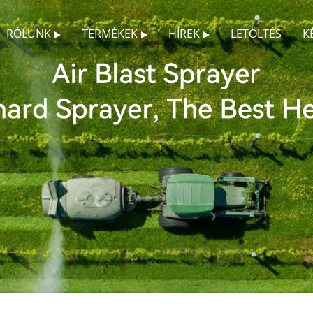
RÓLUNK
TERMÉKEK
HÍREK
LETÖLTÉS
K