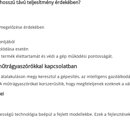
 hosszú távú teljesítmény érdekében?
a megelőzése érdekében
ontjából
tolódása esetén
 termék élettartamát és védi a gép működési pontosságát.
 műtrágyaszórókkal kapcsolatban
talakuláson megy keresztül a gépesítés, az intelligens gazdálkodá
 A műtrágyaszórókat korszerűsítik, hogy megfeleljenek ezeknek a vá
ei
ebességű technológia beépül a fejlett modellekbe. Ezek a fejlesztések