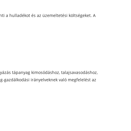
ti a hulladékot és az üzemeltetési költségeket. A
gyázás tápanyag kimosódáshoz, talajsavasodáshoz,
g-gazdálkodási irányelveknek való megfelelést az