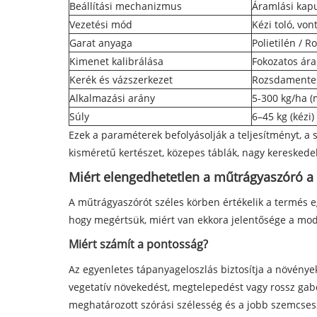
Beállítási mechanizmus
Áramlási kapu
Vezetési mód
Kézi toló, von
Garat anyaga
Polietilén / 
Kimenet kalibrálása
Fokozatos ára
Kerék és vázszerkezet
Rozsdamentes
Alkalmazási arány
5-300 kg/ha (
Súly
6–45 kg (kézi
Ezek a paraméterek befolyásolják a teljesítményt, a 
kisméretű kertészet, közepes táblák, nagy keresked
Miért elengedhetetlen a műtrágyaszóró a
A műtrágyaszórót széles körben értékelik a termés e
hogy megértsük, miért van ekkora jelentősége a mod
Miért számít a pontosság?
Az egyenletes tápanyageloszlás biztosítja a növények
vegetatív növekedést, megtelepedést vagy rossz gabo
meghatározott szórási szélesség és a jobb szemcses