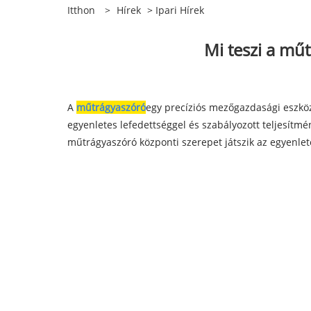
Itthon
>
Hírek
>
Ipari Hírek
Mi teszi a mű
A
műtrágyaszóró
egy precíziós mezőgazdasági eszkö
egyenletes lefedettséggel és szabályozott teljesí
műtrágyaszóró központi szerepet játszik az egyenlet