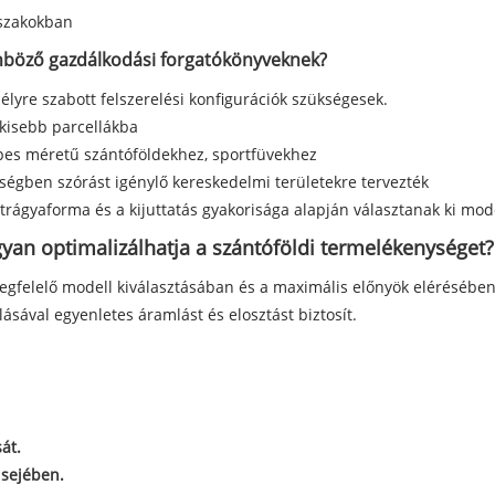
szakokban
önböző gazdálkodási forgatókönyveknek?
yre szabott felszerelési konfigurációk szükségesek.
 kisebb parcellákba
pes méretű szántóföldekhez, sportfüvekhez
ségben szórást igénylő kereskedelmi területekre tervezték
trágyaforma és a kijuttatás gyakorisága alapján választanak ki mode
an optimalizálhatja a szántóföldi termelékenységet?
elelő modell kiválasztásában és a maximális előnyök elérésében.
lásával egyenletes áramlást és elosztást biztosít.
át.
lsejében.