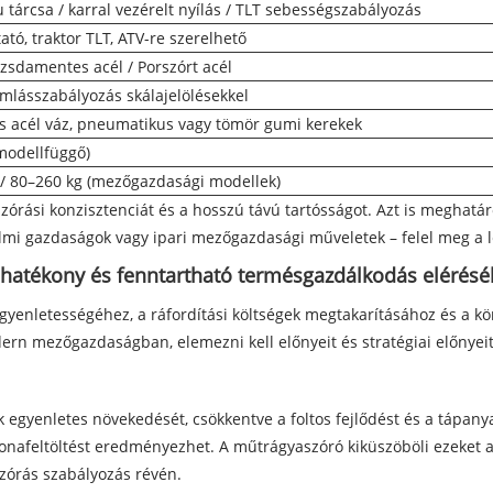
 tárcsa / karral vezérelt nyílás / TLT sebességszabályozás
tató, traktor TLT, ATV-re szerelhető
Rozsdamentes acél / Porszórt acél
mlásszabályozás skálajelölésekkel
 acél váz, pneumatikus vagy tömör gumi kerekek
modellfüggő)
) / 80–260 kg (mezőgazdasági modellek)
szórási konzisztenciát és a hosszú távú tartósságot. Azt is meghatá
elmi gazdaságok vagy ipari mezőgazdasági műveletek – felel meg a
 hatékony és fenntartható termésgazdálkodás elérésé
gyenletességéhez, a ráfordítási költségek megtakarításához és a k
ern mezőgazdaságban, elemezni kell előnyeit és stratégiai előnyei
 egyenletes növekedését, csökkentve a foltos fejlődést és a tápany
nafeltöltést eredményezhet. A műtrágyaszóró kiküszöböli ezeket az 
zórás szabályozás révén.