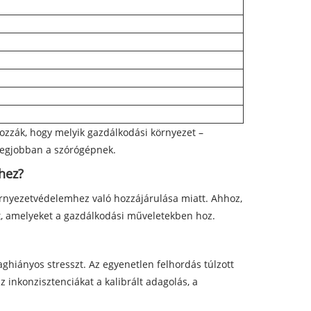
rozzák, hogy melyik gazdálkodási környezet –
 legjobban a szórógépnek.
hez?
örnyezetvédelemhez való hozzájárulása miatt. Ahhoz,
t, amelyeket a gazdálkodási műveletekben hoz.
aghiányos stresszt. Az egyenetlen felhordás túlzott
inkonzisztenciákat a kalibrált adagolás, a