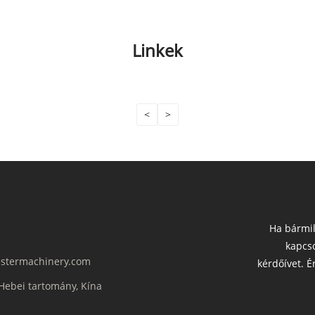
Linkek
<
>
Ha bármil
kapcso
stermachinery.com
kérdőívet. É
 Hebei tartomány, Kína