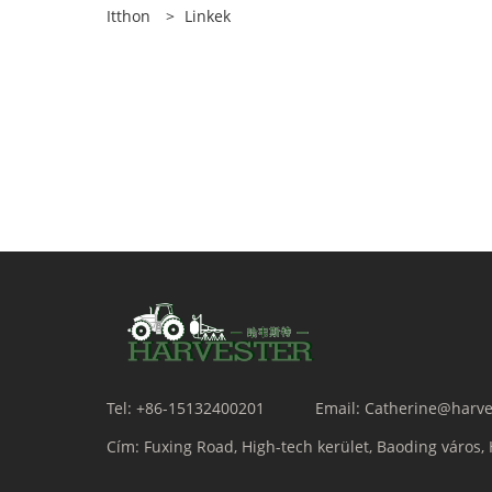
Itthon
>
Linkek
Tel:
+86-15132400201
Email:
Catherine@harve
Cím:
Fuxing Road, High-tech kerület, Baoding város,