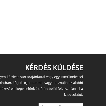
KÉRDÉS KÜLDÉSE
yen kérdése van árajánlattal vagy együttműködéssel
latban, kérjük, írjon e-mailt vagy használja az alábbi
rtékesítési képviselőnk 24 órán belül felveszi Önnel a
kapcsolatot.